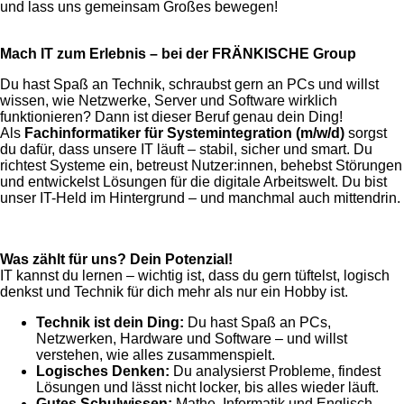
und lass uns gemeinsam Großes bewegen!
Mach IT zum Erlebnis – bei der FRÄNKISCHE Group
Du hast Spaß an Technik, schraubst gern an PCs und willst
wissen, wie Netzwerke, Server und Software wirklich
funktionieren? Dann ist dieser Beruf genau dein Ding!
Als
Fachinformatiker für Systemintegration (m/w/d)
sorgst
du dafür, dass unsere IT läuft – stabil, sicher und smart. Du
richtest Systeme ein, betreust Nutzer:innen, behebst Störungen
und entwickelst Lösungen für die digitale Arbeitswelt. Du bist
unser IT-Held im Hintergrund – und manchmal auch mittendrin.
Was zählt für uns? Dein Potenzial!
IT kannst du lernen – wichtig ist, dass du gern tüftelst, logisch
denkst und Technik für dich mehr als nur ein Hobby ist.
Technik ist dein Ding:
Du hast Spaß an PCs,
Netzwerken, Hardware und Software – und willst
verstehen, wie alles zusammenspielt.
Logisches Denken:
Du analysierst Probleme, findest
Lösungen und lässt nicht locker, bis alles wieder läuft.
Gutes Schulwissen:
Mathe, Informatik und Englisch