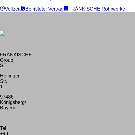
Vollzeit
Befristeter Vertrag
FRÄNKISCHE Rohrwerke
FRÄNKISCHE
Group
SE
Hellinger
Str.
1
97486
Königsberg/
Bayern
Tel:
+49