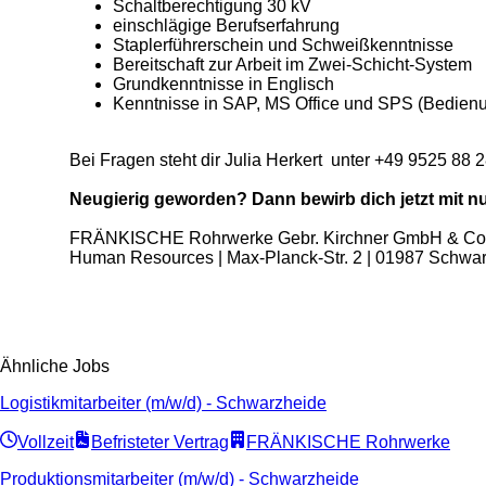
Schaltberechtigung 30 kV
einschlägige Berufserfahrung
Staplerführerschein und Schweißkenntnisse
Bereitschaft zur Arbeit im Zwei-Schicht-System
Grundkenntnisse in Englisch
Kenntnisse in SAP, MS Office und SPS (Bedien
Bei Fragen steht dir
Julia Herkert
unter
+49 9525 88 
Neugierig geworden? Dann bewirb dich jetzt mit nur
FRÄNKISCHE Rohrwerke Gebr. Kirchner GmbH & Co
Human Resources | Max-Planck-Str. 2 | 01987 Schwa
Ähnliche Jobs
Logistikmitarbeiter (m/w/d) - Schwarzheide
Vollzeit
Befristeter Vertrag
FRÄNKISCHE Rohrwerke
Produktionsmitarbeiter (m/w/d) - Schwarzheide